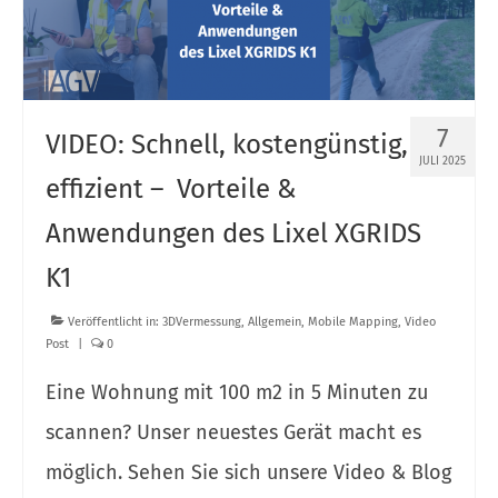
Punktwolken mit Gaussian Splatting
Beitrag zu den erneuerbaren Energien
Vermessung für Photovoltaikanlagen
7
VIDEO: Schnell, kostengünstig,
Vermessung für Windkraftanlagen
JULI 2025
effizient – Vorteile &
Schnurgerüst für Baustelle
Anwendungen des Lixel XGRIDS
Smartphone-Surveying
K1
Geoinformatik
Veröffentlicht in:
3DVermessung
,
Allgemein
,
Mobile Mapping
,
Video
Breitbandvermessung
Post
|
0
Kontakt
Eine Wohnung mit 100 m2 in 5 Minuten zu
Karriere
scannen? Unser neuestes Gerät macht es
Über IAGV
möglich. Sehen Sie sich unsere Video & Blog