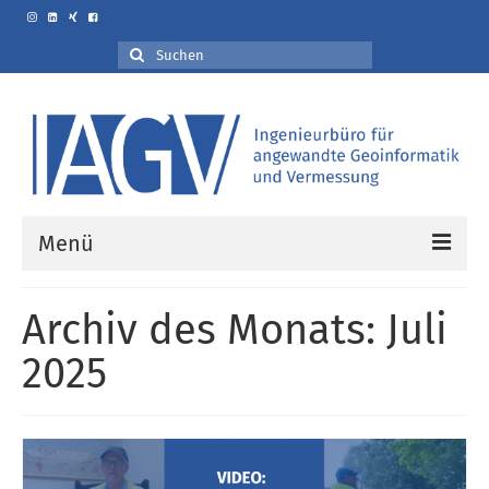
Suche
nach:
Menü
Willkommen bei IAGV
Archiv des Monats: Juli
Leistungen
2025
3D-Vermessung
Ingenieurvermessung
Fotorealistische & messbare