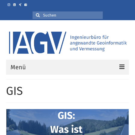
Suche
nach:
Menü
Willkommen bei IAGV
GIS
Leistungen
3D-Vermessung
Ingenieurvermessung
Fotorealistische & messbare