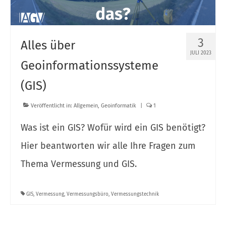
Punktwolken mit Gaussian Splatting
Beitrag zu den erneuerbaren Energien
3
Alles über
Vermessung für Photovoltaikanlagen
JULI 2023
Geoinformationssysteme
Vermessung für Windkraftanlagen
(GIS)
Schnurgerüst für Baustelle
Veröffentlicht in:
Allgemein
,
Geoinformatik
|
1
Smartphone-Surveying
Was ist ein GIS? Wofür wird ein GIS benötigt?
Geoinformatik
Hier beantworten wir alle Ihre Fragen zum
Breitbandvermessung
Thema Vermessung und GIS.
Kontakt
Karriere
GIS
,
Vermessung
,
Vermessungsbüro
,
Vermessungstechnik
Über IAGV